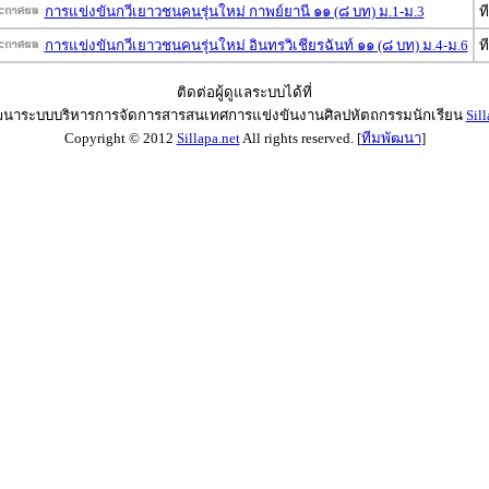
การแข่งขันกวีเยาวชนคนรุ่นใหม่ กาพย์ยานี ๑๑ (๘ บท) ม.1-ม.3
ท
การแข่งขันกวีเยาวชนคนรุ่นใหม่ อินทรวิเชียรฉันท์ ๑๑ (๘ บท) ม.4-ม.6
ท
ติดต่อผู้ดูแลระบบได้ที่
ฒนาระบบบริหารการจัดการสารสนเทศการแข่งขันงานศิลปหัตถกรรมนักเรียน
Sill
Copyright © 2012
Sillapa.net
All rights reserved. [
ทีมพัฒนา
]